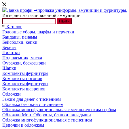
Интернет-магазин военной аммуниции
Найти
Каталог
Головные уборы, шарфы и перчатки
Банданы, панамы
Бейсболки, кепки
Береты
Пилотки
Подшлемник, маска
Фуражки, бескозырки
Шапки
Комплекты фурнитуры
Комплекты погонов
Комплекты фурнитуры
Комплекты шевронов
Обложки
Зажим для денег с тиснением
Обложка без окна с тиснением
Обложка многофункциональная с металлическим гербом
Обложки Мин. Обороны, бланки, вкладыши
Обложка многофункциональная с тиснением
Цепочки к обложкам