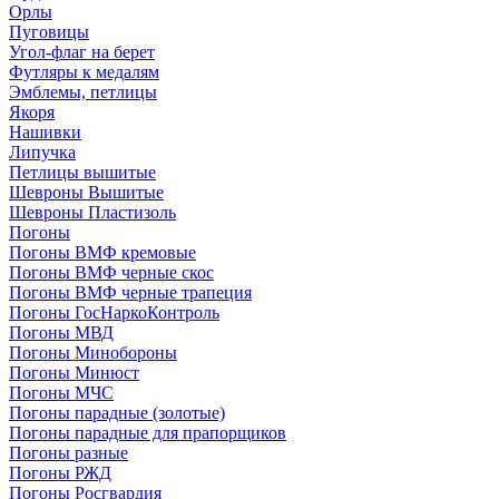
Орлы
Пуговицы
Угол-флаг на берет
Футляры к медалям
Эмблемы, петлицы
Якоря
Нашивки
Липучка
Петлицы вышитые
Шевроны Вышитые
Шевроны Пластизоль
Погоны
Погоны ВМФ кремовые
Погоны ВМФ черные скос
Погоны ВМФ черные трапеция
Погоны ГосНаркоКонтроль
Погоны МВД
Погоны Минобороны
Погоны Минюст
Погоны МЧС
Погоны парадные (золотые)
Погоны парадные для прапорщиков
Погоны разные
Погоны РЖД
Погоны Росгвардия