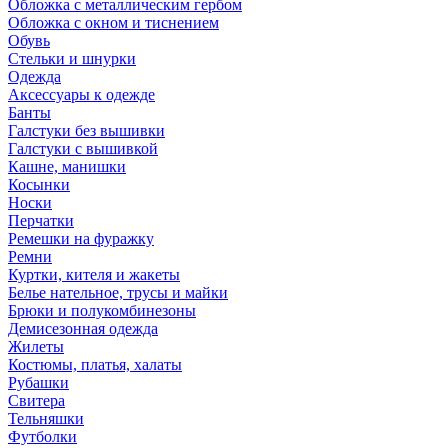
Обложка с металлическим гербом
Обложка с окном и тиснением
Обувь
Стельки и шнурки
Одежда
Аксессуары к одежде
Банты
Галстуки без вышивки
Галстуки с вышивкой
Кашне, манишки
Косынки
Носки
Перчатки
Ремешки на фуражку
Ремни
Куртки, кителя и жакеты
Белье нательное, трусы и майки
Брюки и полукомбинезоны
Демисезонная одежда
Жилеты
Костюмы, платья, халаты
Рубашки
Свитера
Тельняшки
Футболки