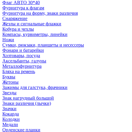
Флаг АВТО 30*40
Фурнитура к флагам
Фурнитура на форму, знаки различия
Снаряжение
Жезлы и сигнальные флажки
Кобура и чехлы
Компасы, курвиметры, линейки
Ножи
Сумки, рюкзаки, планшеты и несессеры
Фонари и батарейки
Хозтовары, посуда
Аксельбанты, галуны
Металлофурнитура
Бляха на ремень
Буквы
Жетоны
Зажимы для галстука, фрачники
Звезды
Знак нагрудный большой
Знаки различия (лычки)
Значки
Кокарда
Колодки
Медали
Орденские планки