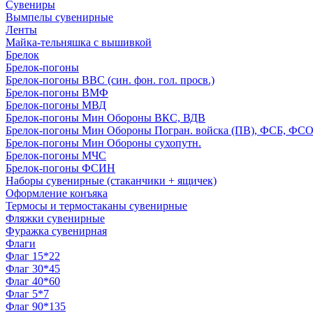
Сувениры
Вымпелы сувенирные
Ленты
Майка-тельняшка с вышивкой
Брелок
Брелок-погоны
Брелок-погоны ВВС (син. фон. гол. просв.)
Брелок-погоны ВМФ
Брелок-погоны МВД
Брелок-погоны Мин Обороны ВКС, ВДВ
Брелок-погоны Мин Обороны Погран. войска (ПВ), ФСБ, ФСО с
Брелок-погоны Мин Обороны сухопутн.
Брелок-погоны МЧС
Брелок-погоны ФСИН
Наборы сувенирные (стаканчики + ящичек)
Оформление конъяка
Термосы и термостаканы сувенирные
Фляжки сувенирные
Фуражка сувенирная
Флаги
Флаг 15*22
Флаг 30*45
Флаг 40*60
Флаг 5*7
Флаг 90*135