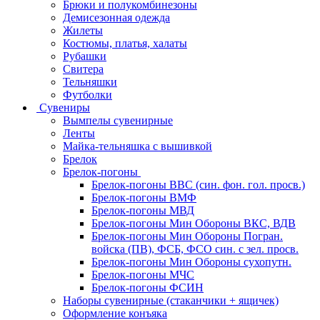
Брюки и полукомбинезоны
Демисезонная одежда
Жилеты
Костюмы, платья, халаты
Рубашки
Свитера
Тельняшки
Футболки
Сувениры
Вымпелы сувенирные
Ленты
Майка-тельняшка с вышивкой
Брелок
Брелок-погоны
Брелок-погоны ВВС (син. фон. гол. просв.)
Брелок-погоны ВМФ
Брелок-погоны МВД
Брелок-погоны Мин Обороны ВКС, ВДВ
Брелок-погоны Мин Обороны Погран.
войска (ПВ), ФСБ, ФСО син. с зел. просв.
Брелок-погоны Мин Обороны сухопутн.
Брелок-погоны МЧС
Брелок-погоны ФСИН
Наборы сувенирные (стаканчики + ящичек)
Оформление конъяка