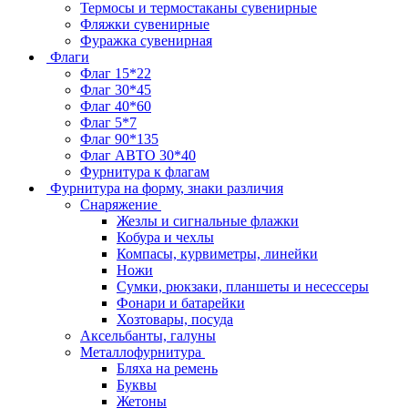
Термосы и термостаканы сувенирные
Фляжки сувенирные
Фуражка сувенирная
Флаги
Флаг 15*22
Флаг 30*45
Флаг 40*60
Флаг 5*7
Флаг 90*135
Флаг АВТО 30*40
Фурнитура к флагам
Фурнитура на форму, знаки различия
Снаряжение
Жезлы и сигнальные флажки
Кобура и чехлы
Компасы, курвиметры, линейки
Ножи
Сумки, рюкзаки, планшеты и несессеры
Фонари и батарейки
Хозтовары, посуда
Аксельбанты, галуны
Металлофурнитура
Бляха на ремень
Буквы
Жетоны