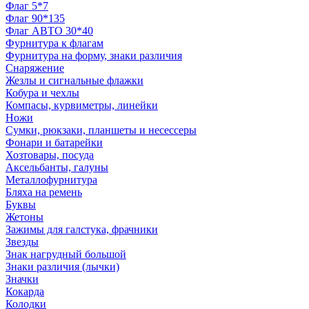
Флаг 5*7
Флаг 90*135
Флаг АВТО 30*40
Фурнитура к флагам
Фурнитура на форму, знаки различия
Снаряжение
Жезлы и сигнальные флажки
Кобура и чехлы
Компасы, курвиметры, линейки
Ножи
Сумки, рюкзаки, планшеты и несессеры
Фонари и батарейки
Хозтовары, посуда
Аксельбанты, галуны
Металлофурнитура
Бляха на ремень
Буквы
Жетоны
Зажимы для галстука, фрачники
Звезды
Знак нагрудный большой
Знаки различия (лычки)
Значки
Кокарда
Колодки