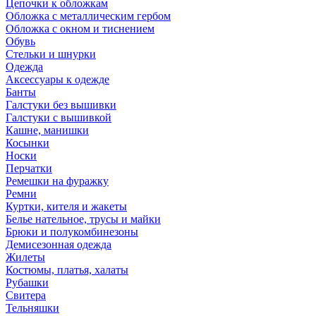
Цепочки к обложкам
Обложка с металлическим гербом
Обложка с окном и тиснением
Обувь
Стельки и шнурки
Одежда
Аксессуары к одежде
Банты
Галстуки без вышивки
Галстуки с вышивкой
Кашне, манишки
Косынки
Носки
Перчатки
Ремешки на фуражку
Ремни
Куртки, кителя и жакеты
Белье нательное, трусы и майки
Брюки и полукомбинезоны
Демисезонная одежда
Жилеты
Костюмы, платья, халаты
Рубашки
Свитера
Тельняшки