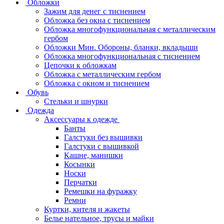
Обложки
Зажим для денег с тиснением
Обложка без окна с тиснением
Обложка многофункциональная с металлическим
гербом
Обложки Мин. Обороны, бланки, вкладыши
Обложка многофункциональная с тиснением
Цепочки к обложкам
Обложка с металлическим гербом
Обложка с окном и тиснением
Обувь
Стельки и шнурки
Одежда
Аксессуары к одежде
Банты
Галстуки без вышивки
Галстуки с вышивкой
Кашне, манишки
Косынки
Носки
Перчатки
Ремешки на фуражку
Ремни
Куртки, кителя и жакеты
Белье нательное, трусы и майки