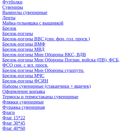
Футболки
Сувениры
Вымпелы сувенирные
Ленты
Майка-тельняшка с вышивкой
Брелок
Брелок-погоны
Брелок-погоны ВВС (син. фон. гол. просв.)
Брелок-погоны ВМФ
Брелок-погоны МВД
Брелок-погоны Мин Обороны ВКС, ВДВ
Брелок-погоны Мин Обороны Погран. войска (ПВ), ФСБ,
ФСО син. с зел. просв.
Брелок-погоны Мин Обороны сухопутн.
Брелок-погоны МЧС
Брелок-погоны ФСИН
Наборы сувенирные (стаканчики + ящичек)
Оформление конъяка
Термосы и термостаканы сувенирные
Фляжки сувенирные
Фуражка сувенирная
Флаги
Флаг 15*22
Флаг 30*45
Флаг 40*60