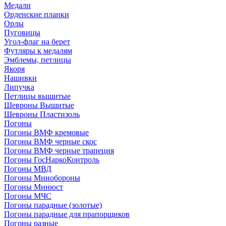
Медали
Орденские планки
Орлы
Пуговицы
Угол-флаг на берет
Футляры к медалям
Эмблемы, петлицы
Якоря
Нашивки
Липучка
Петлицы вышитые
Шевроны Вышитые
Шевроны Пластизоль
Погоны
Погоны ВМФ кремовые
Погоны ВМФ черные скос
Погоны ВМФ черные трапеция
Погоны ГосНаркоКонтроль
Погоны МВД
Погоны Минобороны
Погоны Минюст
Погоны МЧС
Погоны парадные (золотые)
Погоны парадные для прапорщиков
Погоны разные