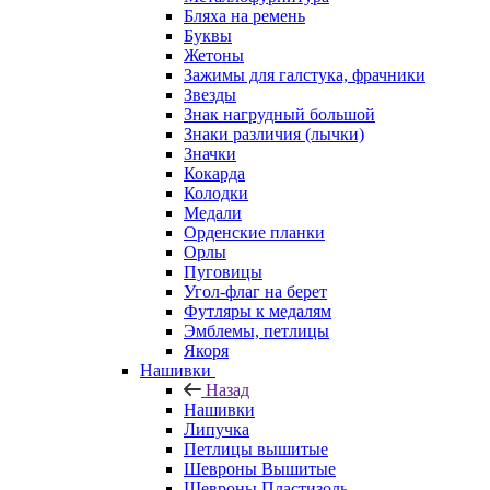
Бляха на ремень
Буквы
Жетоны
Зажимы для галстука, фрачники
Звезды
Знак нагрудный большой
Знаки различия (лычки)
Значки
Кокарда
Колодки
Медали
Орденские планки
Орлы
Пуговицы
Угол-флаг на берет
Футляры к медалям
Эмблемы, петлицы
Якоря
Нашивки
Назад
Нашивки
Липучка
Петлицы вышитые
Шевроны Вышитые
Шевроны Пластизоль