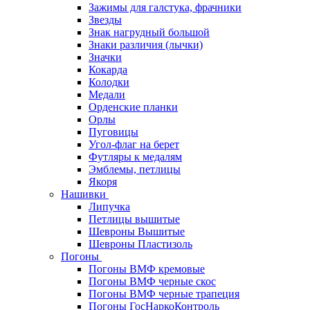
Зажимы для галстука, фрачники
Звезды
Знак нагрудный большой
Знаки различия (лычки)
Значки
Кокарда
Колодки
Медали
Орденские планки
Орлы
Пуговицы
Угол-флаг на берет
Футляры к медалям
Эмблемы, петлицы
Якоря
Нашивки
Липучка
Петлицы вышитые
Шевроны Вышитые
Шевроны Пластизоль
Погоны
Погоны ВМФ кремовые
Погоны ВМФ черные скос
Погоны ВМФ черные трапеция
Погоны ГосНаркоКонтроль