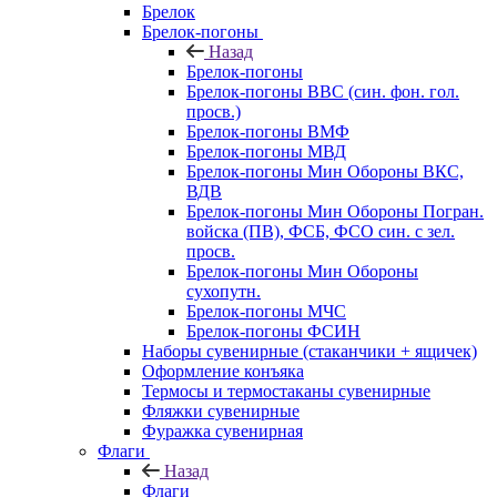
Брелок
Брелок-погоны
Назад
Брелок-погоны
Брелок-погоны ВВС (син. фон. гол.
просв.)
Брелок-погоны ВМФ
Брелок-погоны МВД
Брелок-погоны Мин Обороны ВКС,
ВДВ
Брелок-погоны Мин Обороны Погран.
войска (ПВ), ФСБ, ФСО син. с зел.
просв.
Брелок-погоны Мин Обороны
сухопутн.
Брелок-погоны МЧС
Брелок-погоны ФСИН
Наборы сувенирные (стаканчики + ящичек)
Оформление конъяка
Термосы и термостаканы сувенирные
Фляжки сувенирные
Фуражка сувенирная
Флаги
Назад
Флаги