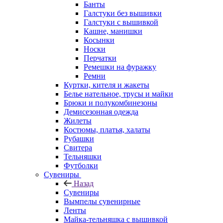
Банты
Галстуки без вышивки
Галстуки с вышивкой
Кашне, манишки
Косынки
Носки
Перчатки
Ремешки на фуражку
Ремни
Куртки, кителя и жакеты
Белье нательное, трусы и майки
Брюки и полукомбинезоны
Демисезонная одежда
Жилеты
Костюмы, платья, халаты
Рубашки
Свитера
Тельняшки
Футболки
Сувениры
Назад
Сувениры
Вымпелы сувенирные
Ленты
Майка-тельняшка с вышивкой