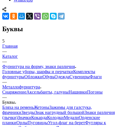
Буквы
5
Главная
—
Каталог
—
Фурнитура на форму, знаки различия
Головные уборы, шарфы и перчатки
Комплекты
фурнитуры
Обложки
Обувь
Одежда
Сувениры
Флаги
—
Металлофурнитура
Снаряжение
Аксельбанты, галуны
Нашивки
Погоны
—
Буквы
Бляха на ремень
Жетоны
Зажимы для галстука,
фрачники
Звезды
Знак нагрудный большой
Знаки различия
(лычки)
Значки
Кокарда
Колодки
Медали
Орденские
планки
Орлы
Пуговицы
Угол-флаг на берет
Футляры к