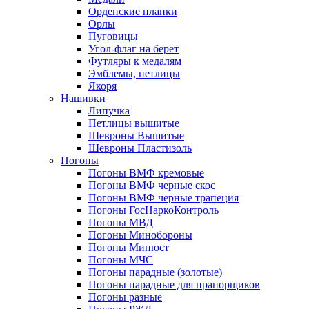
Орденские планки
Орлы
Пуговицы
Угол-флаг на берет
Футляры к медалям
Эмблемы, петлицы
Якоря
Нашивки
Липучка
Петлицы вышитые
Шевроны Вышитые
Шевроны Пластизоль
Погоны
Погоны ВМФ кремовые
Погоны ВМФ черные скос
Погоны ВМФ черные трапеция
Погоны ГосНаркоКонтроль
Погоны МВД
Погоны Минобороны
Погоны Минюст
Погоны МЧС
Погоны парадные (золотые)
Погоны парадные для прапорщиков
Погоны разные