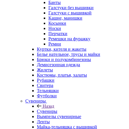
Банты
Галстуки без вышивки
Галстуки с вышивкой
Кашне, манишки
Косынки
Носки
Перчатки
Ремешки на фуражку
Ремни
Куртки, кителя и жакеты
Белье нательное, трусы и майки
Брюки и полукомбинезоны
Демисезонная одежда
Жилеты
Костюмы, платья, халаты
Рубашки
Свитера
Тельняшки
Футболки
Сувениры
Назад
Сувениры
Вымпелы сувенирные
Ленты
Майка-тельняшка с вышивкой