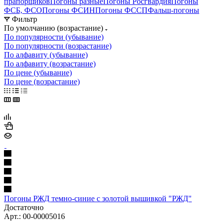
прапорщиков
Погоны разные
Погоны Росгвардия
Погоны
ФСБ, ФСО
Погоны ФСИН
Погоны ФССП
Фальш-погоны
Фильтр
По умолчанию (возрастание)
По популярности (убывание)
По популярности (возрастание)
По алфавиту (убывание)
По алфавиту (возрастание)
По цене (убывание)
По цене (возрастание)
Погоны РЖД темно-синие с золотой вышивкой "РЖД"
Достаточно
Арт.: 00-00005016