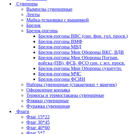
Сувениры
Вымпелы сувенирные
Ленты
Майка-тельняшка с вышивкой
Брелок
Брелок-погоны
Брелок-погоны ВВС (син. фон. гол. просв.)
Брелок-погоны ВМФ
Брелок-погоны МВД
Брелок-погоны Мин Обороны ВКС, ВДВ
Брелок-погоны Мин Обороны Погран.
войска (ПВ), ФСБ, ФСО син. с зел. просв.
Брелок-погоны Мин Обороны сухопутн.
Брелок-погоны МЧС
Брелок-погоны ФСИН
Наборы сувенирные (стаканчики + ящичек)
Оформление конъяка
Термосы и термостаканы сувенирные
Фляжки сувенирные
Фуражка сувенирная
Флаги
Флаг 15*22
Флаг 30*45
Флаг 40*60
Флаг 5*7