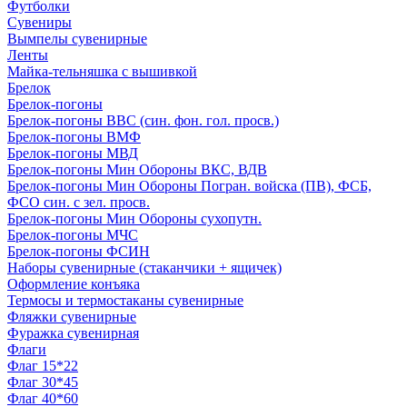
Футболки
Сувениры
Вымпелы сувенирные
Ленты
Майка-тельняшка с вышивкой
Брелок
Брелок-погоны
Брелок-погоны ВВС (син. фон. гол. просв.)
Брелок-погоны ВМФ
Брелок-погоны МВД
Брелок-погоны Мин Обороны ВКС, ВДВ
Брелок-погоны Мин Обороны Погран. войска (ПВ), ФСБ,
ФСО син. с зел. просв.
Брелок-погоны Мин Обороны сухопутн.
Брелок-погоны МЧС
Брелок-погоны ФСИН
Наборы сувенирные (стаканчики + ящичек)
Оформление конъяка
Термосы и термостаканы сувенирные
Фляжки сувенирные
Фуражка сувенирная
Флаги
Флаг 15*22
Флаг 30*45
Флаг 40*60