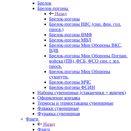
Брелок
Брелок-погоны
Назад
Брелок-погоны
Брелок-погоны ВВС (син. фон. гол.
просв.)
Брелок-погоны ВМФ
Брелок-погоны МВД
Брелок-погоны Мин Обороны ВКС,
ВДВ
Брелок-погоны Мин Обороны Погран.
войска (ПВ), ФСБ, ФСО син. с зел.
просв.
Брелок-погоны Мин Обороны
сухопутн.
Брелок-погоны МЧС
Брелок-погоны ФСИН
Наборы сувенирные (стаканчики + ящичек)
Оформление конъяка
Термосы и термостаканы сувенирные
Фляжки сувенирные
Фуражка сувенирная
Флаги
Назад
Флаги