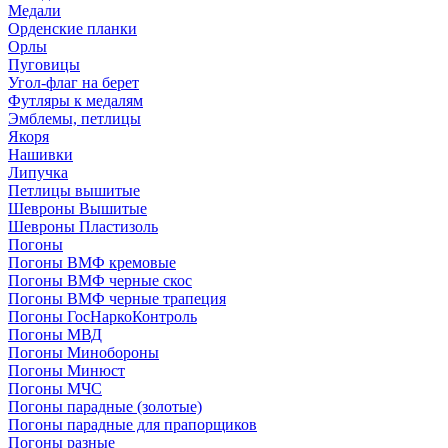
Медали
Орденские планки
Орлы
Пуговицы
Угол-флаг на берет
Футляры к медалям
Эмблемы, петлицы
Якоря
Нашивки
Липучка
Петлицы вышитые
Шевроны Вышитые
Шевроны Пластизоль
Погоны
Погоны ВМФ кремовые
Погоны ВМФ черные скос
Погоны ВМФ черные трапеция
Погоны ГосНаркоКонтроль
Погоны МВД
Погоны Минобороны
Погоны Минюст
Погоны МЧС
Погоны парадные (золотые)
Погоны парадные для прапорщиков
Погоны разные