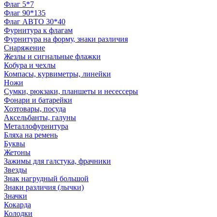
Флаг 5*7
Флаг 90*135
Флаг АВТО 30*40
Фурнитура к флагам
Фурнитура на форму, знаки различия
Снаряжение
Жезлы и сигнальные флажки
Кобура и чехлы
Компасы, курвиметры, линейки
Ножи
Сумки, рюкзаки, планшеты и несессеры
Фонари и батарейки
Хозтовары, посуда
Аксельбанты, галуны
Металлофурнитура
Бляха на ремень
Буквы
Жетоны
Зажимы для галстука, фрачники
Звезды
Знак нагрудный большой
Знаки различия (лычки)
Значки
Кокарда
Колодки