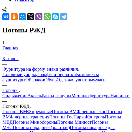
Погоны РЖД
1
Главная
—
Каталог
—
Фурнитура на форму, знаки различия
Головные уборы, шарфы и перчатки
Комплекты
фурнитуры
Обложки
Обувь
Одежда
Сувениры
Флаги
—
Погоны
Снаряжение
Аксельбанты, галуны
Металлофурнитура
Нашивки
—
Погоны РЖД
Погоны ВМФ кремовые
Погоны ВМФ черные скос
Погоны
ВМФ черные трапеция
Погоны ГосНаркоКонтроль
Погоны
МВД
Погоны Минобороны
Погоны Минюст
Погоны
МЧС
Погоны парадные (золотые)
Погоны парадные для