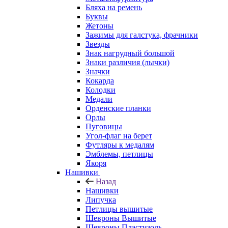
Бляха на ремень
Буквы
Жетоны
Зажимы для галстука, фрачники
Звезды
Знак нагрудный большой
Знаки различия (лычки)
Значки
Кокарда
Колодки
Медали
Орденские планки
Орлы
Пуговицы
Угол-флаг на берет
Футляры к медалям
Эмблемы, петлицы
Якоря
Нашивки
Назад
Нашивки
Липучка
Петлицы вышитые
Шевроны Вышитые
Шевроны Пластизоль