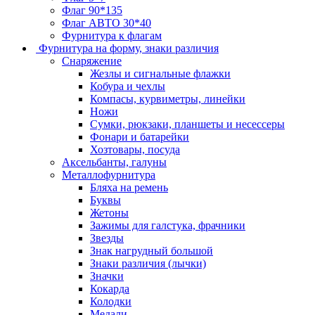
Флаг 90*135
Флаг АВТО 30*40
Фурнитура к флагам
Фурнитура на форму, знаки различия
Снаряжение
Жезлы и сигнальные флажки
Кобура и чехлы
Компасы, курвиметры, линейки
Ножи
Сумки, рюкзаки, планшеты и несессеры
Фонари и батарейки
Хозтовары, посуда
Аксельбанты, галуны
Металлофурнитура
Бляха на ремень
Буквы
Жетоны
Зажимы для галстука, фрачники
Звезды
Знак нагрудный большой
Знаки различия (лычки)
Значки
Кокарда
Колодки
Медали