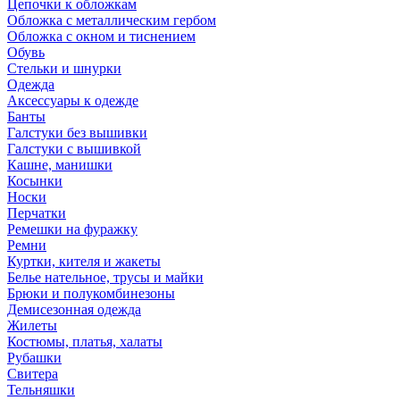
Цепочки к обложкам
Обложка с металлическим гербом
Обложка с окном и тиснением
Обувь
Стельки и шнурки
Одежда
Аксессуары к одежде
Банты
Галстуки без вышивки
Галстуки с вышивкой
Кашне, манишки
Косынки
Носки
Перчатки
Ремешки на фуражку
Ремни
Куртки, кителя и жакеты
Белье нательное, трусы и майки
Брюки и полукомбинезоны
Демисезонная одежда
Жилеты
Костюмы, платья, халаты
Рубашки
Свитера
Тельняшки