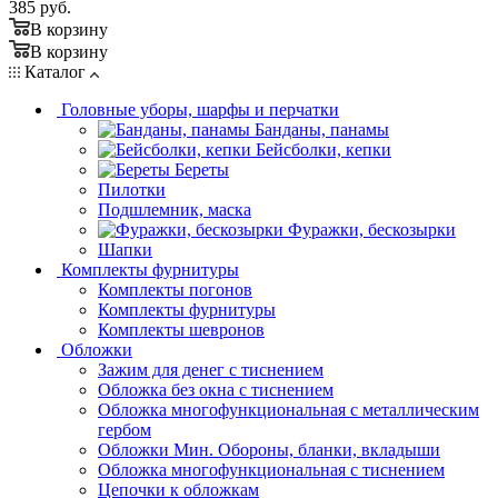
385
руб.
В корзину
В корзину
Каталог
Головные уборы, шарфы и перчатки
Банданы, панамы
Бейсболки, кепки
Береты
Пилотки
Подшлемник, маска
Фуражки, бескозырки
Шапки
Комплекты фурнитуры
Комплекты погонов
Комплекты фурнитуры
Комплекты шевронов
Обложки
Зажим для денег с тиснением
Обложка без окна с тиснением
Обложка многофункциональная с металлическим
гербом
Обложки Мин. Обороны, бланки, вкладыши
Обложка многофункциональная с тиснением
Цепочки к обложкам