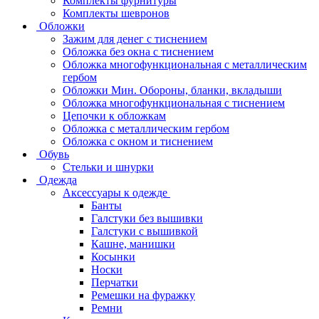
Комплекты фурнитуры
Комплекты шевронов
Обложки
Зажим для денег с тиснением
Обложка без окна с тиснением
Обложка многофункциональная с металлическим
гербом
Обложки Мин. Обороны, бланки, вкладыши
Обложка многофункциональная с тиснением
Цепочки к обложкам
Обложка с металлическим гербом
Обложка с окном и тиснением
Обувь
Стельки и шнурки
Одежда
Аксессуары к одежде
Банты
Галстуки без вышивки
Галстуки с вышивкой
Кашне, манишки
Косынки
Носки
Перчатки
Ремешки на фуражку
Ремни