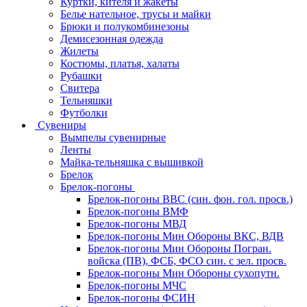
Куртки, кителя и жакеты
Белье нательное, трусы и майки
Брюки и полукомбинезоны
Демисезонная одежда
Жилеты
Костюмы, платья, халаты
Рубашки
Свитера
Тельняшки
Футболки
Сувениры
Вымпелы сувенирные
Ленты
Майка-тельняшка с вышивкой
Брелок
Брелок-погоны
Брелок-погоны ВВС (син. фон. гол. просв.)
Брелок-погоны ВМФ
Брелок-погоны МВД
Брелок-погоны Мин Обороны ВКС, ВДВ
Брелок-погоны Мин Обороны Погран.
войска (ПВ), ФСБ, ФСО син. с зел. просв.
Брелок-погоны Мин Обороны сухопутн.
Брелок-погоны МЧС
Брелок-погоны ФСИН