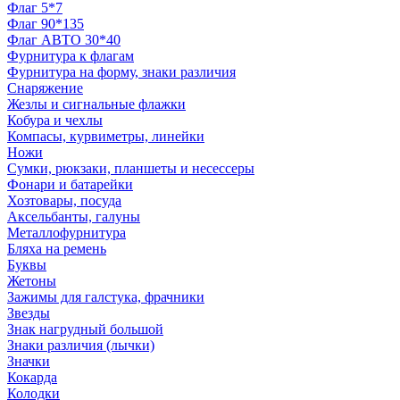
Флаг 5*7
Флаг 90*135
Флаг АВТО 30*40
Фурнитура к флагам
Фурнитура на форму, знаки различия
Снаряжение
Жезлы и сигнальные флажки
Кобура и чехлы
Компасы, курвиметры, линейки
Ножи
Сумки, рюкзаки, планшеты и несессеры
Фонари и батарейки
Хозтовары, посуда
Аксельбанты, галуны
Металлофурнитура
Бляха на ремень
Буквы
Жетоны
Зажимы для галстука, фрачники
Звезды
Знак нагрудный большой
Знаки различия (лычки)
Значки
Кокарда
Колодки