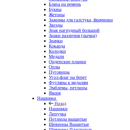
Бляха на ремень
Буквы
Жетоны
Зажимы для галстука, фрачники
Звезды
Знак нагрудный большой
Знаки различия (лычки)
Значки
Кокарда
Колодки
Медали
Орденские планки
Орлы
Пуговицы
Угол-флаг на берет
Футляры к медалям
Эмблемы, петлицы
Якоря
Нашивки
Назад
Нашивки
Липучка
Петлицы вышитые
Шевроны Вышитые
Шевроны Пластизоль