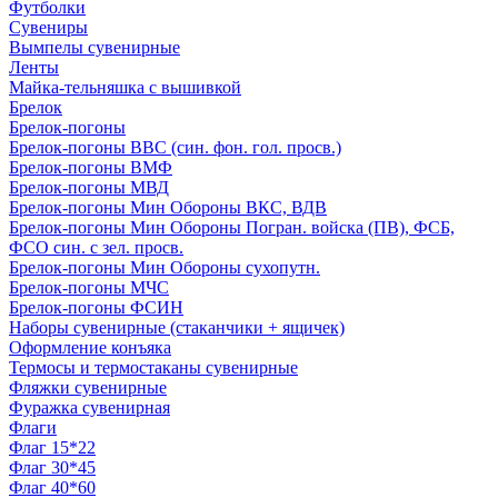
Футболки
Сувениры
Вымпелы сувенирные
Ленты
Майка-тельняшка с вышивкой
Брелок
Брелок-погоны
Брелок-погоны ВВС (син. фон. гол. просв.)
Брелок-погоны ВМФ
Брелок-погоны МВД
Брелок-погоны Мин Обороны ВКС, ВДВ
Брелок-погоны Мин Обороны Погран. войска (ПВ), ФСБ,
ФСО син. с зел. просв.
Брелок-погоны Мин Обороны сухопутн.
Брелок-погоны МЧС
Брелок-погоны ФСИН
Наборы сувенирные (стаканчики + ящичек)
Оформление конъяка
Термосы и термостаканы сувенирные
Фляжки сувенирные
Фуражка сувенирная
Флаги
Флаг 15*22
Флаг 30*45
Флаг 40*60