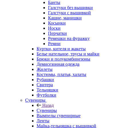
Банты
Галстуки без вышивки
Галстуки с вышивкой
Кашне, манишки
Косынки
Носки
Перчатки
Ремешки на фуражку
Ремни
Куртки, кителя и жакеты
Белье нательное, трусы и майки
Брюки и полукомбинезоны
Демисезонная одежда
Жилеты
Костюмы, платья, халаты
Рубашки
Свитера
Тельняшки
Футболки
Сувениры
Назад
Сувениры
Вымпелы сувенирные
Ленты
Майка-тельняшка с вышивкой