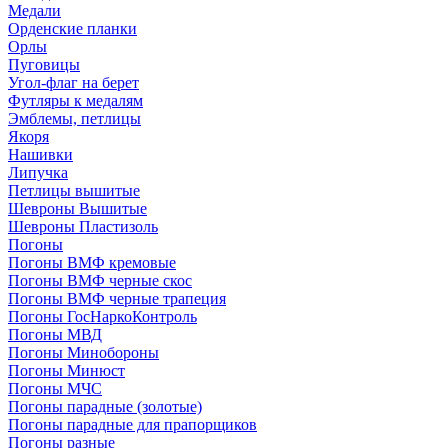
Медали
Орденские планки
Орлы
Пуговицы
Угол-флаг на берет
Футляры к медалям
Эмблемы, петлицы
Якоря
Нашивки
Липучка
Петлицы вышитые
Шевроны Вышитые
Шевроны Пластизоль
Погоны
Погоны ВМФ кремовые
Погоны ВМФ черные скос
Погоны ВМФ черные трапеция
Погоны ГосНаркоКонтроль
Погоны МВД
Погоны Минобороны
Погоны Минюст
Погоны МЧС
Погоны парадные (золотые)
Погоны парадные для прапорщиков
Погоны разные