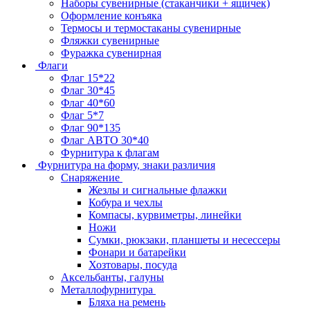
Наборы сувенирные (стаканчики + ящичек)
Оформление конъяка
Термосы и термостаканы сувенирные
Фляжки сувенирные
Фуражка сувенирная
Флаги
Флаг 15*22
Флаг 30*45
Флаг 40*60
Флаг 5*7
Флаг 90*135
Флаг АВТО 30*40
Фурнитура к флагам
Фурнитура на форму, знаки различия
Снаряжение
Жезлы и сигнальные флажки
Кобура и чехлы
Компасы, курвиметры, линейки
Ножи
Сумки, рюкзаки, планшеты и несессеры
Фонари и батарейки
Хозтовары, посуда
Аксельбанты, галуны
Металлофурнитура
Бляха на ремень