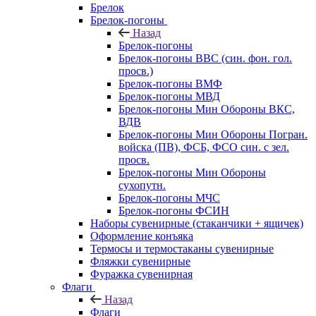
Брелок
Брелок-погоны
Назад
Брелок-погоны
Брелок-погоны ВВС (син. фон. гол.
просв.)
Брелок-погоны ВМФ
Брелок-погоны МВД
Брелок-погоны Мин Обороны ВКС,
ВДВ
Брелок-погоны Мин Обороны Погран.
войска (ПВ), ФСБ, ФСО син. с зел.
просв.
Брелок-погоны Мин Обороны
сухопутн.
Брелок-погоны МЧС
Брелок-погоны ФСИН
Наборы сувенирные (стаканчики + ящичек)
Оформление конъяка
Термосы и термостаканы сувенирные
Фляжки сувенирные
Фуражка сувенирная
Флаги
Назад
Флаги