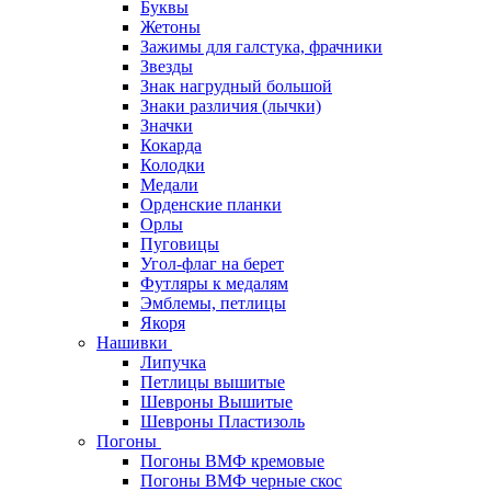
Буквы
Жетоны
Зажимы для галстука, фрачники
Звезды
Знак нагрудный большой
Знаки различия (лычки)
Значки
Кокарда
Колодки
Медали
Орденские планки
Орлы
Пуговицы
Угол-флаг на берет
Футляры к медалям
Эмблемы, петлицы
Якоря
Нашивки
Липучка
Петлицы вышитые
Шевроны Вышитые
Шевроны Пластизоль
Погоны
Погоны ВМФ кремовые
Погоны ВМФ черные скос