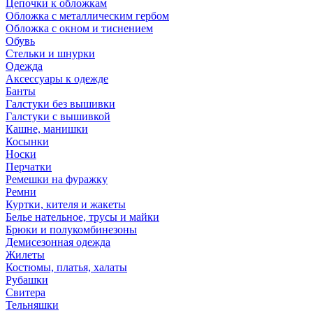
Цепочки к обложкам
Обложка с металлическим гербом
Обложка с окном и тиснением
Обувь
Стельки и шнурки
Одежда
Аксессуары к одежде
Банты
Галстуки без вышивки
Галстуки с вышивкой
Кашне, манишки
Косынки
Носки
Перчатки
Ремешки на фуражку
Ремни
Куртки, кителя и жакеты
Белье нательное, трусы и майки
Брюки и полукомбинезоны
Демисезонная одежда
Жилеты
Костюмы, платья, халаты
Рубашки
Свитера
Тельняшки